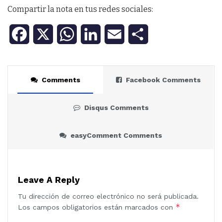
Compartir la nota en tus redes sociales:
F
X
W
L
E
C
a
h
i
m
o
c
a
n
a
m
Comments
Facebook Comments
e
t
k
i
p
Disqus Comments
b
s
e
l
a
o
A
d
r
easyComment Comments
o
p
I
t
k
p
n
i
Leave A Reply
r
Tu dirección de correo electrónico no será publicada.
*
Los campos obligatorios están marcados con