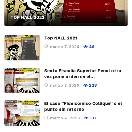
TOP NALL 2022
Top NALL 2021
marzo 7, 2026
49
Sexta Fiscalía Superior Penal otra
vez pone orden en el…
marzo 7, 2026
228
El caso “Fideicomiso Collique” o el
punto sin retorno
marzo 4, 2026
137