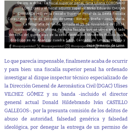
De izq. a dcha.: La fiscal superior penal, Gina Liliana CORONADO
LÓPEZ (66) y el fiscal adjunto superior Mirko Eduardo CHULAN
CARRANZA (45) de la Fiscalía Superior Penal de la Sexta Fiscalía
Corporativa Penal de Cercado de Lima - Rímac - Breña - Jesús María.
La fotografía de fondo, tomada el 25 de noviembre del 2024,
corresponde a la oficina de dicha fiscalía que se ubica en el lado
derecho del quinto piso de la sede central del Ministerio Público cuya
dirección es Av. Abancay cuadra 5 s/n, Cercado de Lima, provincia y
departamento de Lima.
Lo que parecía impensable, finalmente acaba de ocurrir
y para bien: una fiscalía superior penal ha ordenado
investigar al dizque inspector técnico especializado de
la Dirección General de Aeronáutica Civil (DGAC) Ulises
VILCHEZ GÓMEZ y su banda -incluido el director
general actual Donald Hildebrando Iván CASTILLO
GALLEGOS-, por la presunta comisión de los delitos de
abuso de autoridad, falsedad genérica y falsedad
ideológica, por denegar la entrega de un permiso de