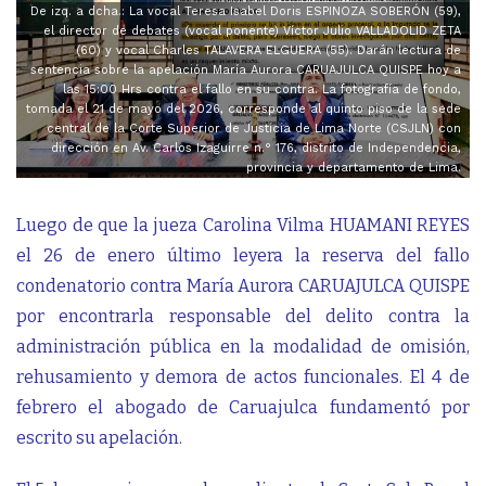
De izq. a dcha.: La vocal Teresa Isabel Doris ESPINOZA SOBERÓN (59),
el director de debates (vocal ponente) Víctor Julio VALLADOLID ZETA
(60) y vocal Charles TALAVERA ELGUERA (55). Darán lectura de
sentencia sobre la apelación María Aurora CARUAJULCA QUISPE hoy a
las 15:00 Hrs contra el fallo en su contra. La fotografía de fondo,
tomada el 21 de mayo del 2026, corresponde al quinto piso de la sede
central de la Corte Superior de Justicia de Lima Norte (CSJLN) con
dirección en Av. Carlos Izaguirre n.° 176, distrito de Independencia,
provincia y departamento de Lima.
Luego de que la jueza Carolina Vilma HUAMANI REYES
el 26 de enero último leyera la reserva del fallo
condenatorio contra María Aurora CARUAJULCA QUISPE
por encontrarla responsable del delito contra la
administración pública en la modalidad de omisión,
rehusamiento y demora de actos funcionales. El 4 de
febrero el abogado de Caruajulca fundamentó por
escrito su apelación.