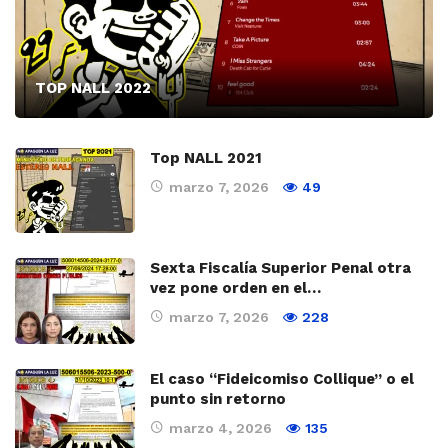
TOP NALL 2022
Top NALL 2021
marzo 7, 2026
49
Sexta Fiscalía Superior Penal otra
vez pone orden en el…
marzo 7, 2026
228
El caso “Fideicomiso Collique” o el
punto sin retorno
marzo 4, 2026
135