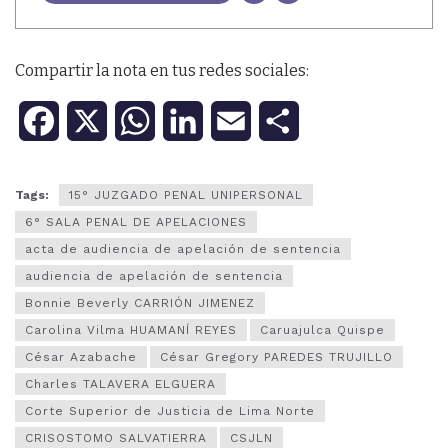
Compartir la nota en tus redes sociales:
F
X
W
L
E
C
a
h
i
m
o
Tags:
15° JUZGADO PENAL UNIPERSONAL
c
a
n
a
m
6° SALA PENAL DE APELACIONES
e
t
k
i
p
acta de audiencia de apelación de sentencia
audiencia de apelación de sentencia
b
s
e
l
a
Bonnie Beverly CARRIÓN JIMENEZ
o
A
d
r
Carolina Vilma HUAMANÍ REYES
Caruajulca Quispe
César Azabache
César Gregory PAREDES TRUJILLO
o
p
I
t
Charles TALAVERA ELGUERA
k
p
n
i
Corte Superior de Justicia de Lima Norte
CRISOSTOMO SALVATIERRA
CSJLN
r