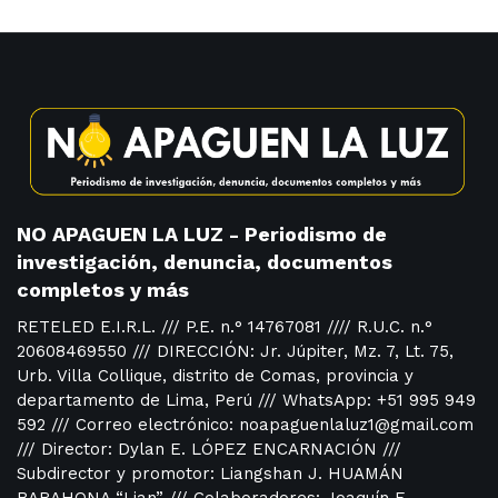
NO APAGUEN LA LUZ - Periodismo de
investigación, denuncia, documentos
completos y más
RETELED E.I.R.L. /// P.E. n.° 14767081 //// R.U.C. n.°
20608469550 /// DIRECCIÓN: Jr. Júpiter, Mz. 7, Lt. 75,
Urb. Villa Collique, distrito de Comas, provincia y
departamento de Lima, Perú /// WhatsApp: +51 995 949
592 /// Correo electrónico: noapaguenlaluz1@gmail.com
/// Director: Dylan E. LÓPEZ ENCARNACIÓN ///
Subdirector y promotor: Liangshan J. HUAMÁN
BARAHONA “Lian” /// Colaboradores: Joaquín F.