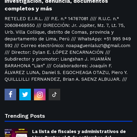
investigación, denuncia, documentos
completos y más
RETELED E.I.R.L. /// P.E. n.° 14767081 //// R.U.C. n.°
20608469550 /// DIRECCIÓN: Jr. Júpiter, Mz. 7, Lt. 75,
Urb. Villa Collique, distrito de Comas, provincia y
departamento de Lima, Perú /// WhatsApp: +51 995 949
592 /// Correo electrónico: noapaguenlaluz1@gmail.com
/// Director: Dylan E. LÓPEZ ENCARNACIÓN ///
Subdirector y promotor: Liangshan J. HUAMÁN
BARAHONA “Lian” /// Colaboradores: Joaquín F.
ÁLVAREZ LUNA, Daniel S. EGOCHEAGA OTAZU, Piero Y.
QUILLLILLI FERNANDEZ, Brian A. SAENZ ALBUJAR. ///
Trending Posts
La lista de fiscales y administrativos de