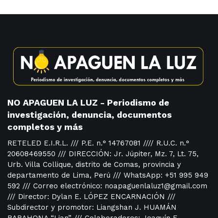
NO APAGUEN LA LUZ - Periodismo de
investigación, denuncia, documentos
completos y más
RETELED E.I.R.L. /// P.E. n.° 14767081 //// R.U.C. n.°
20608469550 /// DIRECCIÓN: Jr. Júpiter, Mz. 7, Lt. 75,
Urb. Villa Collique, distrito de Comas, provincia y
departamento de Lima, Perú /// WhatsApp: +51 995 949
592 /// Correo electrónico: noapaguenlaluz1@gmail.com
/// Director: Dylan E. LÓPEZ ENCARNACIÓN ///
Subdirector y promotor: Liangshan J. HUAMÁN
BARAHONA “Lian” /// Colaboradores: Joaquín F.