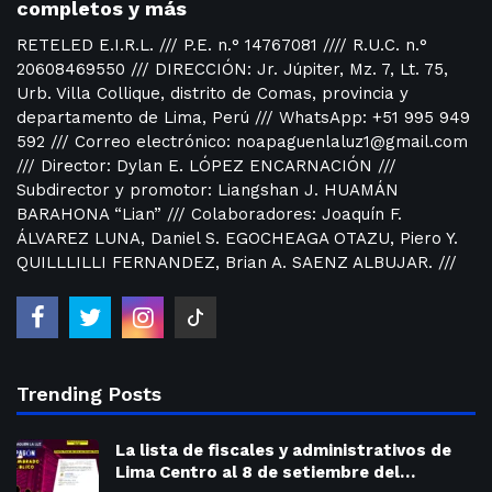
completos y más
RETELED E.I.R.L. /// P.E. n.° 14767081 //// R.U.C. n.°
20608469550 /// DIRECCIÓN: Jr. Júpiter, Mz. 7, Lt. 75,
Urb. Villa Collique, distrito de Comas, provincia y
departamento de Lima, Perú /// WhatsApp: +51 995 949
592 /// Correo electrónico: noapaguenlaluz1@gmail.com
/// Director: Dylan E. LÓPEZ ENCARNACIÓN ///
Subdirector y promotor: Liangshan J. HUAMÁN
BARAHONA “Lian” /// Colaboradores: Joaquín F.
ÁLVAREZ LUNA, Daniel S. EGOCHEAGA OTAZU, Piero Y.
QUILLLILLI FERNANDEZ, Brian A. SAENZ ALBUJAR. ///
Trending Posts
La lista de fiscales y administrativos de
Lima Centro al 8 de setiembre del…