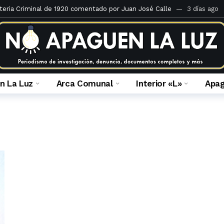
teria Criminal de 1920 comentado por Juan José Calle
3 días ago
 ilegal de derechos en el Caso Mall Plaza Comas
1 semana ago
 fiscal que la investiga
4 semanas ago
 Portales del inframundo
2 meses ago
ulca Quispe: crónica de una absolución anunciada
2 meses ago
n La Luz
Arca Comunal
Interior «L»
Apa
á la apelación de sentencia de María Caruajulca Quispe
2 meses a
a prescripción: ¿Por honor o por horror?
2 meses ago
 fallo en el caso de usurpación en Jr. Enrique Barrón
2 meses ago
es del Ministerio Público de Lima Norte al 14 de febrero del 2023
3 
surpación como medida de seguridad
3 meses ago