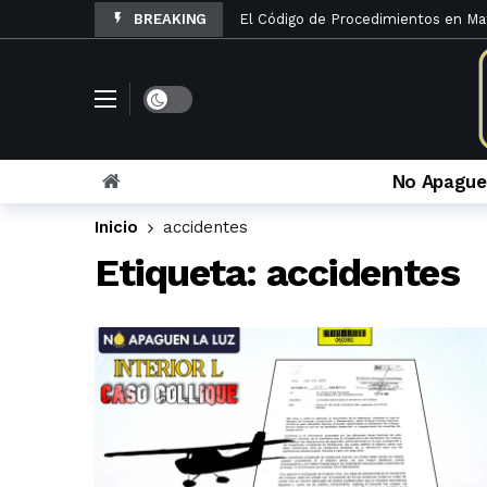
BREAKING
El Código de Procedimientos en Ma
La denuncia penal por otorgamiento
Rosario Velazco archiva queja contra
El Poder Judicial de Lima abre Los
La Sexta Sala Penal limpia a Caruaj
No Apague
Sinuosos cambios en la sala que ver
Inicio
accidentes
María Caruajulca Quispe renunció a l
Etiqueta:
accidentes
La apelación fiscal contra el infame
La lista de administrativos y fiscal
Infame sentencia absolutoria: la u