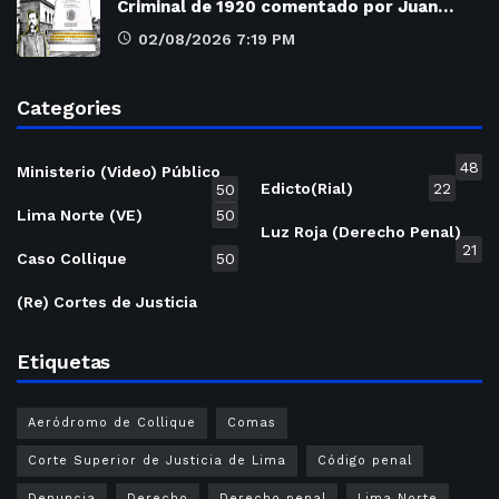
Criminal de 1920 comentado por Juan…
02/08/2026 7:19 PM
Categories
48
Ministerio (Video) Público
Edicto(Rial)
22
50
Lima Norte (VE)
50
Luz Roja (Derecho Penal)
21
Caso Collique
50
(Re) Cortes de Justicia
Etiquetas
Aeródromo de Collique
Comas
Corte Superior de Justicia de Lima
Código penal
Denuncia
Derecho
Derecho penal
Lima Norte