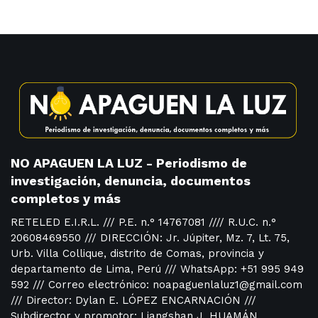
NO APAGUEN LA LUZ - Periodismo de
investigación, denuncia, documentos
completos y más
RETELED E.I.R.L. /// P.E. n.° 14767081 //// R.U.C. n.°
20608469550 /// DIRECCIÓN: Jr. Júpiter, Mz. 7, Lt. 75,
Urb. Villa Collique, distrito de Comas, provincia y
departamento de Lima, Perú /// WhatsApp: +51 995 949
592 /// Correo electrónico: noapaguenlaluz1@gmail.com
/// Director: Dylan E. LÓPEZ ENCARNACIÓN ///
Subdirector y promotor: Liangshan J. HUAMÁN