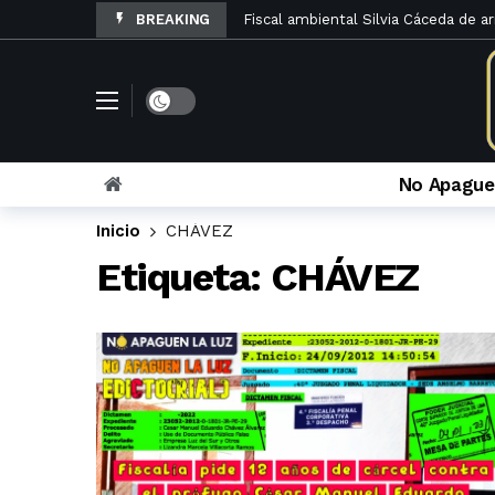
BREAKING
Fiscal ambiental Silvia Cáceda de a
El Código de Procedimientos en Ma
La denuncia penal por otorgamiento
Rosario Velazco archiva queja contra
El Poder Judicial de Lima abre Los
No Apague
La Sexta Sala Penal limpia a Caruaj
Inicio
CHÁVEZ
Sinuosos cambios en la sala que ver
Etiqueta:
CHÁVEZ
María Caruajulca Quispe renunció a l
La apelación fiscal contra el infame
La lista de administrativos y fiscal