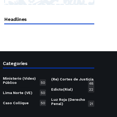
Headlines
Categories
Ministerio (Video)
(Re) Cortes de Justicia
Público
50
48
Edicto(Rial)
22
Lima Norte (VE)
50
Luz Roja (Derecho
Caso Collique
50
Penal)
21