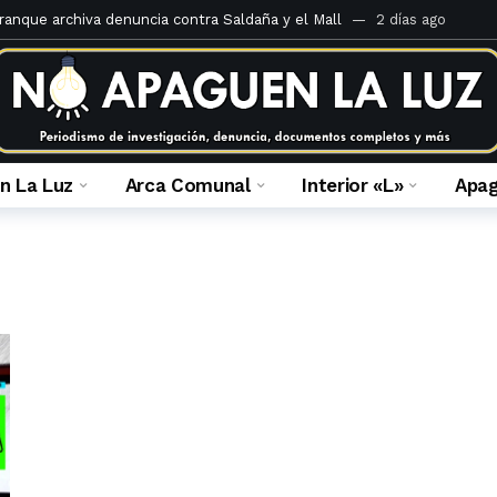
rranque archiva denuncia contra Saldaña y el Mall
2 días ago
teria Criminal de 1920 comentado por Juan José Calle
6 días ago
 ilegal de derechos en el Caso Mall Plaza Comas
2 semanas ago
 fiscal que la investiga
4 semanas ago
 Portales del inframundo
2 meses ago
n La Luz
Arca Comunal
Interior «L»
Apa
ulca Quispe: crónica de una absolución anunciada
2 meses ago
á la apelación de sentencia de María Caruajulca Quispe
2 meses a
a prescripción: ¿Por honor o por horror?
2 meses ago
 fallo en el caso de usurpación en Jr. Enrique Barrón
3 meses ago
es del Ministerio Público de Lima Norte al 14 de febrero del 2023
3 