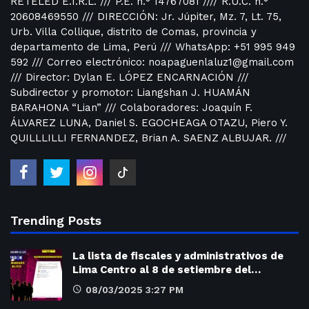
RETELED E.I.R.L. /// P.E. n.° 14767081 //// R.U.C. n.°
20608469550 /// DIRECCIÓN: Jr. Júpiter, Mz. 7, Lt. 75,
Urb. Villa Collique, distrito de Comas, provincia y
departamento de Lima, Perú /// WhatsApp: +51 995 949
592 /// Correo electrónico: noapaguenlaluz1@gmail.com
/// Director: Dylan E. LÓPEZ ENCARNACIÓN ///
Subdirector y promotor: Liangshan J. HUAMÁN
BARAHONA “Lian” /// Colaboradores: Joaquín F.
ÁLVAREZ LUNA, Daniel S. EGOCHEAGA OTAZU, Piero Y.
QUILLLILLI FERNANDEZ, Brian A. SAENZ ALBUJAR. ///
Trending Posts
La lista de fiscales y administrativos de
Lima Centro al 8 de setiembre del…
08/03/2025 3:27 PM