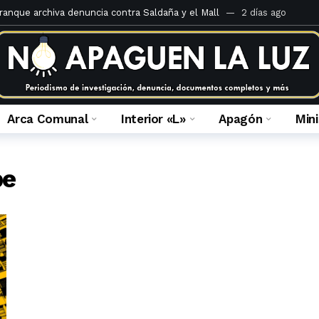
rranque archiva denuncia contra Saldaña y el Mall
2 días ago
teria Criminal de 1920 comentado por Juan José Calle
6 días ago
 ilegal de derechos en el Caso Mall Plaza Comas
2 semanas ago
 fiscal que la investiga
4 semanas ago
 Portales del inframundo
2 meses ago
Arca Comunal
Interior «L»
Apagón
Min
ulca Quispe: crónica de una absolución anunciada
2 meses ago
á la apelación de sentencia de María Caruajulca Quispe
2 meses a
pe
a prescripción: ¿Por honor o por horror?
2 meses ago
 fallo en el caso de usurpación en Jr. Enrique Barrón
3 meses ago
es del Ministerio Público de Lima Norte al 14 de febrero del 2023
3 