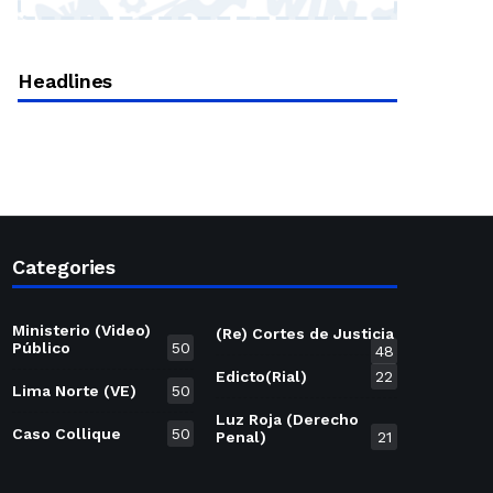
Headlines
Categories
Ministerio (Video)
(Re) Cortes de Justicia
Público
50
48
Edicto(Rial)
22
Lima Norte (VE)
50
Luz Roja (Derecho
Caso Collique
50
Penal)
21