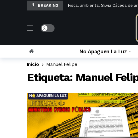
BREAKING
Fiscal ambiental Silvia Cáceda de a
El Código de Procedimientos en Ma
La denuncia penal por otorgamiento
Rosario Velazco archiva queja contra
El Poder Judicial de Lima abre Los
No Apaguen La Luz
La Sexta Sala Penal limpia a Caruaj
Inicio
Manuel Felipe
Sinuosos cambios en la sala que ver
Etiqueta:
Manuel Feli
María Caruajulca Quispe renunció a l
La apelación fiscal contra el infame
La lista de administrativos y fiscal