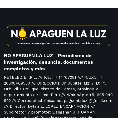
NO APAGUEN LA LUZ - Periodismo de
investigación, denuncia, documentos
completos y más
RETELED E.I.R.L. /// P.E. n.° 14767081 //// R.U.C. n.°
20608469550 /// DIRECCIÓN: Jr. Júpiter, Mz. 7, Lt. 75,
Urb. Villa Collique, distrito de Comas, provincia y
departamento de Lima, Perú /// WhatsApp: +51 995 949
592 /// Correo electrónico: noapaguenlaluz1@gmail.com
/// Director: Dylan E. LÓPEZ ENCARNACIÓN ///
Subdirector y promotor: Liangshan J. HUAMÁN
BARAHONA “Lian” /// Colaboradores: Joaquín F.