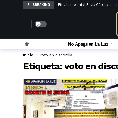
BREAKING
Fiscal ambiental Silvia Cáceda de a
El Código de Procedimientos en Ma
La denuncia penal por otorgamiento
Rosario Velazco archiva queja contra
El Poder Judicial de Lima abre Los
No Apaguen La Luz
La Sexta Sala Penal limpia a Caruaj
Inicio
voto en discordia
Sinuosos cambios en la sala que ver
Etiqueta:
voto en disc
María Caruajulca Quispe renunció a l
La apelación fiscal contra el infame
La lista de administrativos y fiscal