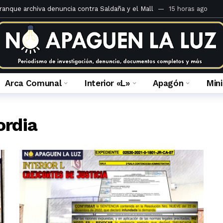
rranque archiva denuncia contra Saldaña y el Mall
15 horas ago
teria Criminal de 1920 comentado por Juan José Calle
5 días ago
 ilegal de derechos en el Caso Mall Plaza Comas
1 semana ago
 fiscal que la investiga
4 semanas ago
 Portales del inframundo
2 meses ago
Arca Comunal
Interior «L»
Apagón
Min
ulca Quispe: crónica de una absolución anunciada
2 meses ago
á la apelación de sentencia de María Caruajulca Quispe
2 meses a
ordia
a prescripción: ¿Por honor o por horror?
2 meses ago
 fallo en el caso de usurpación en Jr. Enrique Barrón
2 meses ago
es del Ministerio Público de Lima Norte al 14 de febrero del 2023
3 