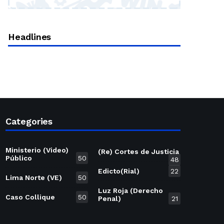
Headlines
Categories
Ministerio (Video)
(Re) Cortes de Justicia
Público
50
48
Edicto(Rial)
22
Lima Norte (VE)
50
Luz Roja (Derecho
Caso Collique
50
Penal)
21