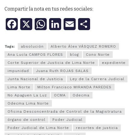
Compartir la nota en tus redes sociales:
F
X
W
L
E
C
a
h
i
m
o
Tags:
absolución
Alberto Álex VÁSQUEZ ROMERO
c
a
n
a
m
Ana Lucía CAMPOS FLORES
blog
Cono Norte
e
t
k
i
p
Corte Superior de Justicia de Lima Norte
expediente
impunidad
Juana Ruth ROJAS SALAS
b
s
e
l
a
Junta Nacional de Justicia
Ley de la Carrera Judicial
o
A
d
r
Lima Norte
Milton Francisco MIRANDA PAREDES
No Apaguen La Luz
OCMA
Odecma
o
p
I
t
Odecma Lima Norte
k
p
n
i
Oficina Desconcentrada de Control de la Magistratura
órgano de control
Poder Judicial
r
Poder Judicial de Lima Norte
recortes de justicia