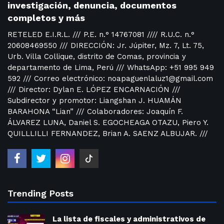
investigación, denuncia, documentos
completos y más
RETELED E.I.R.L. /// P.E. n.° 14767081 //// R.U.C. n.°
20608469550 /// DIRECCIÓN: Jr. Júpiter, Mz. 7, Lt. 75,
Urb. Villa Collique, distrito de Comas, provincia y
departamento de Lima, Perú /// WhatsApp: +51 995 949
592 /// Correo electrónico: noapaguenlaluz1@gmail.com
/// Director: Dylan E. LÓPEZ ENCARNACIÓN ///
Subdirector y promotor: Liangshan J. HUAMÁN
BARAHONA “Lian” /// Colaboradores: Joaquín F.
ÁLVAREZ LUNA, Daniel S. EGOCHEAGA OTAZU, Piero Y.
QUILLLILLI FERNANDEZ, Brian A. SAENZ ALBUJAR. ///
Trending Posts
La lista de fiscales y administrativos de