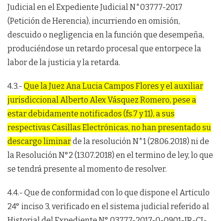
Judicial en el Expediente Judicial N*03777-2017
(Petición de Herencia), incurriendo en omisión,
descuido o negligencia en la función que desempeña,
produciéndose un retardo procesal que entorpece la
labor de la justicia y la retarda.
4.3.-
Que la Juez Ana Lucia Campos Flores y el auxiliar
jurisdiccional Alberto Alex Vásquez Romero, pese a
estar debidamente notificados (fs.7 y 11), a sus
respectivas Casillas Electrónicas, no han presentado su
descargo liminar
de la resolución N*1 (28.06.2018) ni de
la Resolución N°2 (13.07.2018) en el termino de ley, lo que
se tendrá presente al momento de resolver.
4.4.- Que de conformidad con lo que dispone el Articulo
24° inciso 3, verificado en el sistema judicial referido al
Historial del Expediente N° 03777-2017-0-0901-JR-CI-