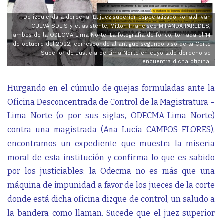
De izquierda a derecha: El juez superior especializado Ronald Iván
CUEVA SOLIS y el asistente, Milton Francisco MIRANDA PAREDES,
ambos de la ODECMA Lima Norte. La fotografía de fondo, tomada el 14
de octubre del 2022, corresponde al antiguo segundo piso de la Corte
Superior de Justicia de Lima Norte en cuyo lado derecho se
encuentra dicha oficina.
Hurgando en el cúmulo de quejas formuladas ante la
Oficina Desconcentrada de Control de la Magistratura –
Lima Norte (o por sus siglas, ODECMA-Lima Norte)
contra una magistrada (Ana Lucía CAMPOS FLORES),
encontramos un expediente que muestra la miseria
moral de esta institución y confirma lo que es sabido
por los justiciables: la Odecma no es más que una
máquina de impunidad a favor de los jueces de la corte
donde está dicha oficina dizque de control, un saludo a
la bandera como llaman. Sucede que el juez superior