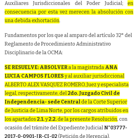
Auxiliares Jurisdiccionales del Poder Judicial;
en
consecuencia por esta vez merecen la absolución con
una debida exhortación
.
Fundamentos por los que al amparo del artículo 32° del
Reglamento de Procedimiento Administrativo
Disciplinario de la OCMA:
SE RESUELVE: ABSOLVER
a la magistrada
ANA
LUCIA CAMPOS FLORES
y al auxiliar jurisdiccional
ALBERTO ALEX VASQUEZ ROMERO, Juez y especialista
legal, respectivamente, del
2do. Juzgado Civil de
Independencia- sede Central
de la Corte Superior
de Justicia de Lima Norte, por los cargos atribuidos en
los apartados
2.1.
y
2.2.
de la presente Resolución
, con
ocasión del trámite del Expediente Judicial
N*03777-
2017-0-0901-JR-CI-02
(Petición de Herencia).