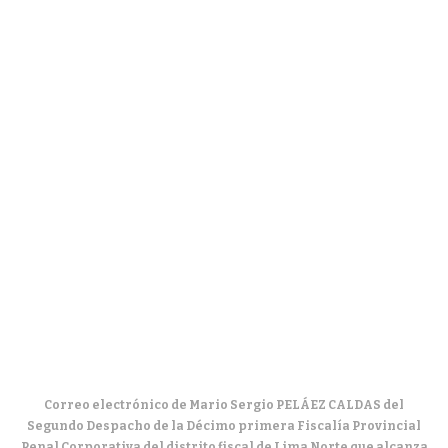
Correo electrónico de Mario Sergio PELÁEZ CALDAS del
Segundo Despacho de la Décimo primera Fiscalía Provincial
Penal Corporativa del distrito fiscal de Lima Norte que alcanza