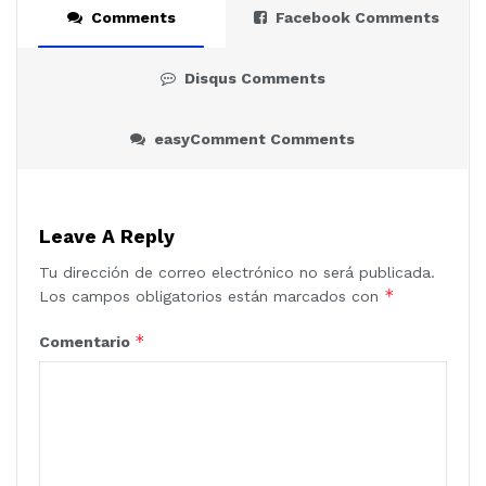
c
a
n
a
m
Comments
Facebook Comments
e
t
k
i
p
Disqus Comments
b
s
e
l
a
o
A
d
r
easyComment Comments
o
p
I
t
k
p
n
i
Leave A Reply
r
Tu dirección de correo electrónico no será publicada.
*
Los campos obligatorios están marcados con
*
Comentario