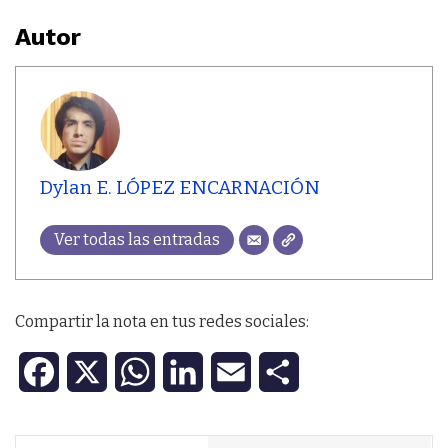
Autor
Dylan E. LÓPEZ ENCARNACIÓN
Ver todas las entradas
Compartir la nota en tus redes sociales:
F
X
W
L
E
C
a
h
i
m
o