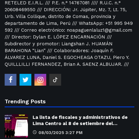
RETELED E.I.R.L. /// P.E. n.° 14767081 //// R.U.C. n.°
20608469550 /// DIRECCIÓN: Jr. Júpiter, Mz. 7, Lt. 75,
Urb. Villa Collique, distrito de Comas, provincia y
departamento de Lima, Perú /// WhatsApp: +51 995 949
592 /// Correo electrónico: noapaguenlaluz1@gmail.com
/// Director: Dylan E. LÓPEZ ENCARNACIÓN ///
Subdirector y promotor: Liangshan J. HUAMÁN
BARAHONA “Lian” /// Colaboradores: Joaquín F.
ÁLVAREZ LUNA, Daniel S. EGOCHEAGA OTAZU, Piero Y.
QUILLLILLI FERNANDEZ, Brian A. SAENZ ALBUJAR. ///
Trending Posts
La lista de fiscales y administrativos de
Lima Centro al 8 de setiembre del…
08/03/2025 3:27 PM