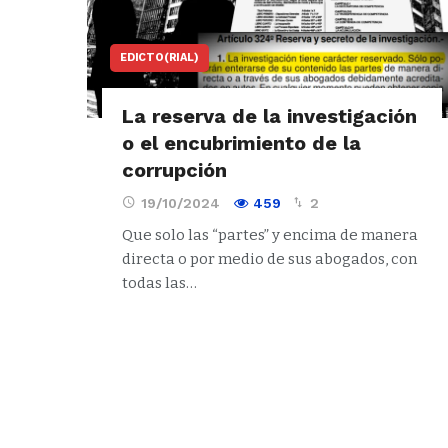
EDICTO(RIAL)
La reserva de la investigación
o el encubrimiento de la
corrupción
19/10/2024
459
2
Que solo las “partes” y encima de manera
directa o por medio de sus abogados, con
todas las…