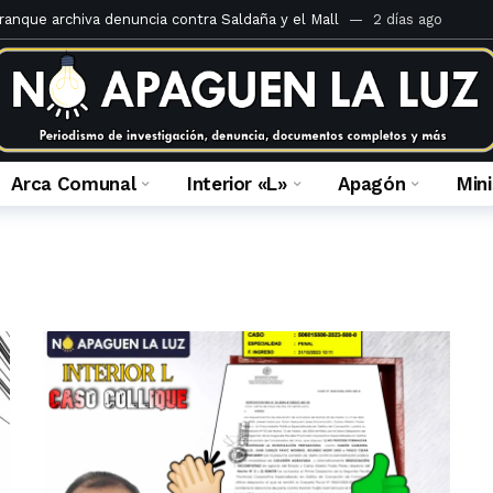
rranque archiva denuncia contra Saldaña y el Mall
2 días ago
teria Criminal de 1920 comentado por Juan José Calle
6 días ago
 ilegal de derechos en el Caso Mall Plaza Comas
2 semanas ago
 fiscal que la investiga
4 semanas ago
 Portales del inframundo
2 meses ago
Arca Comunal
Interior «L»
Apagón
Min
ulca Quispe: crónica de una absolución anunciada
2 meses ago
á la apelación de sentencia de María Caruajulca Quispe
2 meses a
a prescripción: ¿Por honor o por horror?
2 meses ago
 fallo en el caso de usurpación en Jr. Enrique Barrón
3 meses ago
es del Ministerio Público de Lima Norte al 14 de febrero del 2023
3 