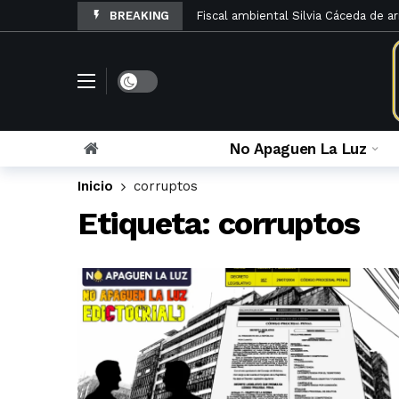
BREAKING
Fiscal ambiental Silvia Cáceda de a
El Código de Procedimientos en Ma
La denuncia penal por otorgamiento
Rosario Velazco archiva queja contra
El Poder Judicial de Lima abre Los
No Apaguen La Luz
La Sexta Sala Penal limpia a Caruaj
Inicio
corruptos
Sinuosos cambios en la sala que ver
Etiqueta:
corruptos
María Caruajulca Quispe renunció a l
La apelación fiscal contra el infame
La lista de administrativos y fiscal