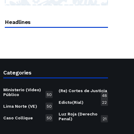
Headlines
Categories
Ministerio (Video)
(Re) Cortes de Justicia
Público
50
48
Edicto(Rial)
22
Lima Norte (VE)
50
Luz Roja (Derecho
Caso Collique
50
Penal)
21