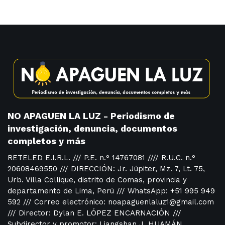
NO APAGUEN LA LUZ - Periodismo de
investigación, denuncia, documentos
completos y más
RETELED E.I.R.L. /// P.E. n.° 14767081 //// R.U.C. n.°
20608469550 /// DIRECCIÓN: Jr. Júpiter, Mz. 7, Lt. 75,
Urb. Villa Collique, distrito de Comas, provincia y
departamento de Lima, Perú /// WhatsApp: +51 995 949
592 /// Correo electrónico: noapaguenlaluz1@gmail.com
/// Director: Dylan E. LÓPEZ ENCARNACIÓN ///
Subdirector y promotor: Liangshan J. HUAMÁN