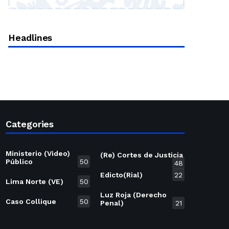
Headlines
Categories
Ministerio (Video)
(Re) Cortes de Justicia
Público
50
48
Edicto(Rial)
22
Lima Norte (VE)
50
Luz Roja (Derecho
Caso Collique
50
Penal)
21