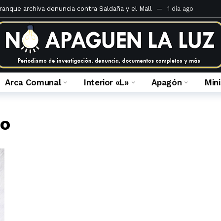
rranque archiva denuncia contra Saldaña y el Mall
1 día ago
teria Criminal de 1920 comentado por Juan José Calle
5 días ago
 ilegal de derechos en el Caso Mall Plaza Comas
1 semana ago
 fiscal que la investiga
4 semanas ago
 Portales del inframundo
2 meses ago
Arca Comunal
Interior «L»
Apagón
Min
ulca Quispe: crónica de una absolución anunciada
2 meses ago
á la apelación de sentencia de María Caruajulca Quispe
2 meses a
co
a prescripción: ¿Por honor o por horror?
2 meses ago
 fallo en el caso de usurpación en Jr. Enrique Barrón
3 meses ago
es del Ministerio Público de Lima Norte al 14 de febrero del 2023
3 