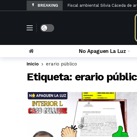
BREAKING
Fiscal ambiental Silvia Cáceda de a
El Código de Procedimientos en Ma
La denuncia penal por otorgamiento
Rosario Velazco archiva queja contra
El Poder Judicial de Lima abre Los
No Apaguen La Luz
La Sexta Sala Penal limpia a Caruaj
Inicio
erario público
Sinuosos cambios en la sala que ver
Etiqueta:
erario públi
María Caruajulca Quispe renunció a l
La apelación fiscal contra el infame
La lista de administrativos y fiscal