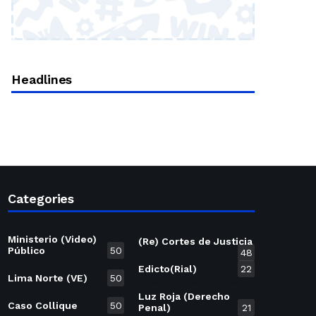
Headlines
Categories
Ministerio (Video)
(Re) Cortes de Justicia
Público
50
48
Edicto(Rial)
22
Lima Norte (VE)
50
Luz Roja (Derecho
Caso Collique
50
Penal)
21