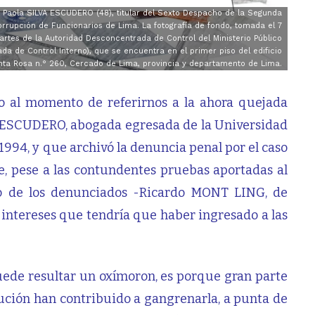
ica Paola SILVA ESCUDERO (48), titular del Sexto Despacho de la Segunda
Corrupción de Funcionarios de Lima. La fotografía de fondo, tomada el 7
artes de la Autoridad Desconcentrada de Control del Ministerio Público
ada de Control Interno), que se encuentra en el primer piso del edificio
nta Rosa n.° 260, Cercado de Lima, provincia y departamento de Lima.
mo al momento de referirnos a la ahora quejada
VA ESCUDERO, abogada egresada de la Universidad
994, y que archivó la denuncia penal por el caso
e, pese a las contundentes pruebas aportadas al
no de los denunciados -Ricardo MONT LING, de
intereses que tendría que haber ingresado a las
uede resultar un oxímoron, es porque gran parte
tución han contribuido a gangrenarla, a punta de