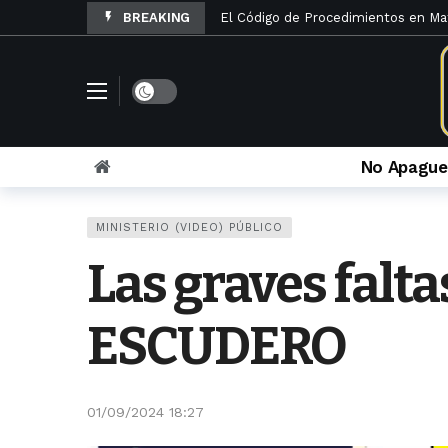
El Código de Procedimientos en Ma
BREAKING
La denuncia penal por otorgamiento
Rosario Velazco archiva queja contra
El Poder Judicial de Lima abre Los
La Sexta Sala Penal limpia a Caruaj
No Apague
Sinuosos cambios en la sala que ver
María Caruajulca Quispe renunció a l
MINISTERIO (VIDEO) PÚBLICO
La apelación fiscal contra el infame
Las graves falta
La lista de administrativos y fiscal
Fiscal ambiental Silvia Cáceda de a
ESCUDERO
01/09/2024 18:27