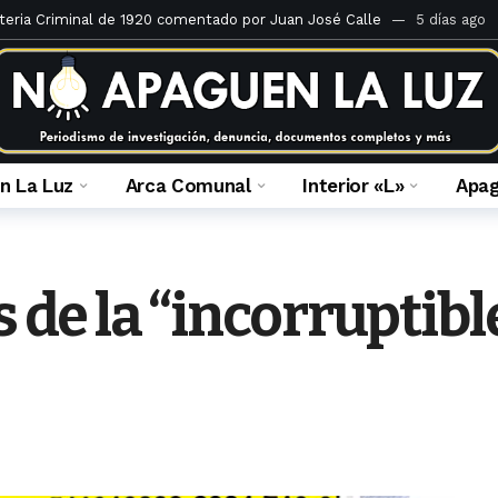
teria Criminal de 1920 comentado por Juan José Calle
5 días ago
 ilegal de derechos en el Caso Mall Plaza Comas
1 semana ago
 fiscal que la investiga
4 semanas ago
 Portales del inframundo
2 meses ago
ulca Quispe: crónica de una absolución anunciada
2 meses ago
n La Luz
Arca Comunal
Interior «L»
Apa
á la apelación de sentencia de María Caruajulca Quispe
2 meses a
a prescripción: ¿Por honor o por horror?
2 meses ago
 fallo en el caso de usurpación en Jr. Enrique Barrón
3 meses ago
s de la “incorruptibl
es del Ministerio Público de Lima Norte al 14 de febrero del 2023
3 
rranque archiva denuncia contra Saldaña y el Mall
22 horas ago