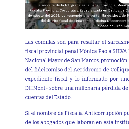
La señorita de la fotografía es la fiscal provincial Món
Fiscalía Provincial Corporativa Especializada en Delitos de 
de agosto del 2024, corresponde a la ventanilla de Mesa de P
del distrito fiscal de Lima (antes Oficina Desconcentr
ubicado en Jirón Sa
Las comillas son para resaltar el sarcas
fiscal provincial penal Mónica Paola SIL
Nacional Mayor de San Marcos, promoción 1
del fideicomiso del Aeródromo de Colliqu
expediente fiscal y lo informado por u
DHMont- sobre una millonaria pérdida de 
cuentas del Estado.
Si el nombre de Fiscalía Anticorrupción p
de los abogados que laboran en esta insti