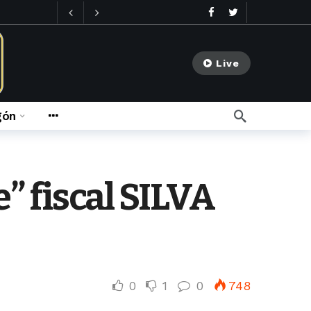
Live
gón
go
e” fiscal SILVA
meses ago
0
1
0
748