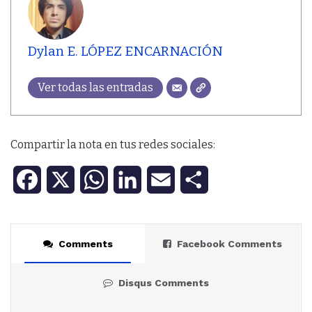
Dylan E. LÓPEZ ENCARNACIÓN
Ver todas las entradas
Compartir la nota en tus redes sociales:
F
X
W
L
E
C
a
h
i
m
o
c
a
n
a
m
Comments
Facebook Comments
e
t
k
i
p
Disqus Comments
b
s
e
l
a