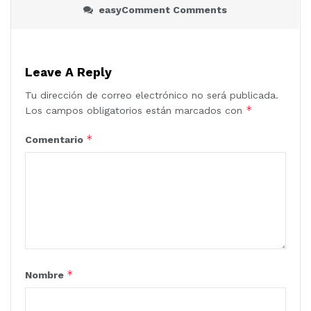
o
A
d
r
easyComment Comments
o
p
I
t
k
p
n
i
Leave A Reply
r
Tu dirección de correo electrónico no será publicada.
*
Los campos obligatorios están marcados con
*
Comentario
*
Nombre