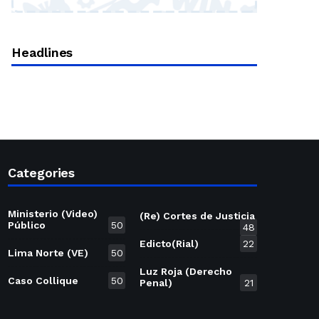
Headlines
Categories
Ministerio (Video)
(Re) Cortes de Justicia
Público
50
48
Edicto(Rial)
22
Lima Norte (VE)
50
Luz Roja (Derecho
Caso Collique
50
Penal)
21