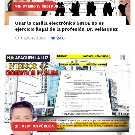
MINISTERIO (VIDEO) PÚBLICO
Usar la casilla electrónica SINOE no es
ejercicio ilegal de la profesión, Dr. Velásquez
06/04/2025
246
(DI) GESTIÓN PÚBLICA