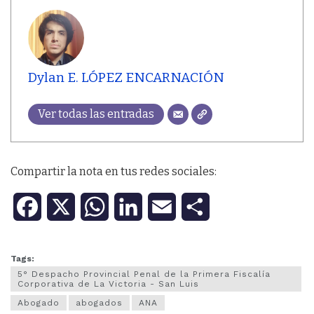
Dylan E. LÓPEZ ENCARNACIÓN
Ver todas las entradas
Compartir la nota en tus redes sociales:
F
X
W
L
E
C
a
h
i
m
o
Tags:
c
a
n
a
m
5° Despacho Provincial Penal de la Primera Fiscalía
Corporativa de La Victoria - San Luis
e
t
k
i
p
Abogado
abogados
ANA