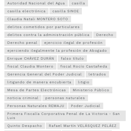
b
s
e
l
a
Autoridad Nacional del Agua
casilla
casilla electrónica
casilla SINOE
o
A
d
r
Claudia Natali MONTERO SOTO
o
p
I
t
delitos cometidos por particulares
delitos contra la administración pública
Derecho
k
p
n
i
Derecho penal
ejercicio ilegal de profesión
r
ejerciendo ilegalmente la profesión de Abogado
Enrique CHÁVEZ DURÁN
falso título
fiscal Claudia Montero
fiscal Rocío Castañeda
Gerencia General del Poder Judicial
letrados
litigando de manera encubierta
litigio
Mesa de Partes Electrónicas
Ministerio Público
noticia criminal
personas naturales
Personas Naturales REMAJU
Poder Judicial
Primera Fiscalía Corporativa Penal de La Victoria - San
Luis
Quinto Despacho
Rafael Martín VELÁSQUEZ PELÁEZ