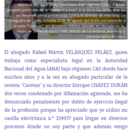
Nacional del Agua (ANA) contratado bajo régimen CAS y a la vez
abogado particular de la revista “Caretas”. A la derecha, un recorte de
su denuncia penal presentada contra el director de este blog. La
fotografía de fondo, tomada el 28 de agosto del 2025, corresponde a
la sede “Canovas” del Ministerio Público ubicado en ubicada en Av.
Paseo de la República n.° 1491, distrito de La Victoria, provincia y
departamento de Lima.
El abogado Rafael Martín VELÁSQUEZ PELÁEZ, quien
trabaja como especialista legal en la Autoridad
Nacional del Agua (ANA) bajo régimen CAS desde hace
muchos años y a la vez es abogado particular de la
revista “Caretas” y su director Enrique CHÁVEZ DURÁN
dos veces condenado por difamación agravada, me ha
denunciado penalmente por delito de ejercicio ilegal
de la profesión porque ha apreciado que yo utilizo mi
casilla electrónica n.° 124937 para litigar en diversos
procesos donde no soy parte y que además vengo