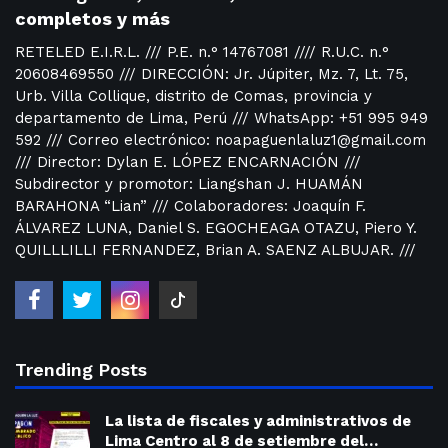
completos y más
RETELED E.I.R.L. /// P.E. n.° 14767081 //// R.U.C. n.°
20608469550 /// DIRECCIÓN: Jr. Júpiter, Mz. 7, Lt. 75,
Urb. Villa Collique, distrito de Comas, provincia y
departamento de Lima, Perú /// WhatsApp: +51 995 949
592 /// Correo electrónico: noapaguenlaluz1@gmail.com
/// Director: Dylan E. LÓPEZ ENCARNACIÓN ///
Subdirector y promotor: Liangshan J. HUAMÁN
BARAHONA “Lian” /// Colaboradores: Joaquín F.
ÁLVAREZ LUNA, Daniel S. EGOCHEAGA OTAZU, Piero Y.
QUILLLILLI FERNANDEZ, Brian A. SAENZ ALBUJAR. ///
Trending Posts
La lista de fiscales y administrativos de
Lima Centro al 8 de setiembre del…