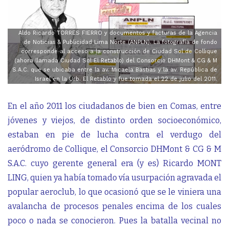
Aldo Ricardo TORRES FIERRO y documentos y facturas de la Agencia
de Noticias & Publicidad Lima Norte (ANPLN). La fotografía de fondo
corresponde al acceso a la construcción de Ciudad Sol de Collique
(ahora llamada Ciudad Sol El Retablo) del Consorcio DHMont & CG & M
S.A.C. que se ubicaba entre la av. Micaela Bastias y la av. República de
Israel en la Urb. El Retablo y fue tomada el 22 de julio del 2011.
En el año 2011 los ciudadanos de bien en Comas, entre
jóvenes y viejos, de distinto orden socioeconómico,
estaban en pie de lucha contra el verdugo del
aeródromo de Collique, el Consorcio DHMont & CG & M
S.A.C. cuyo gerente general era (y es) Ricardo MONT
LING, quien ya había tomado vía usurpación agravada el
popular aeroclub, lo que ocasionó que se le viniera una
avalancha de procesos penales encima de los cuales
poco o nada se conocieron. Pues la batalla vecinal no