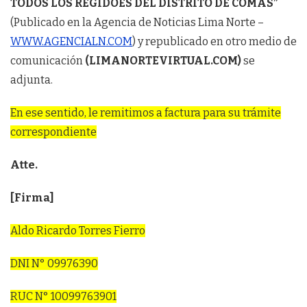
TODOS LOS REGIDOES DEL DISTRITO DE COMAS”
(Publicado en la Agencia de Noticias Lima Norte –
WWW.AGENCIALN.COM
) y republicado en otro medio de
comunicación
(LIMANORTEVIRTUAL.COM)
se
adjunta.
En ese sentido, le remitimos a factura para su trámite
correspondiente
Atte.
[Firma]
Aldo Ricardo Torres Fierro
DNI N° 09976390
RUC N° 10099763901