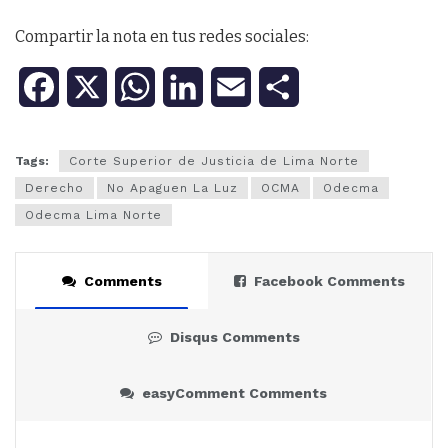
Compartir la nota en tus redes sociales:
F
X
W
L
E
C
a
h
i
m
o
Tags:
Corte Superior de Justicia de Lima Norte
c
a
n
a
m
Derecho
No Apaguen La Luz
OCMA
Odecma
e
t
k
i
p
Odecma Lima Norte
b
s
e
l
a
Comments
Facebook Comments
o
A
d
r
o
p
I
t
Disqus Comments
k
p
n
i
easyComment Comments
r