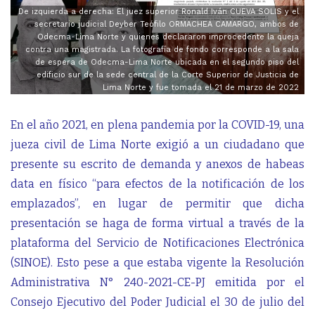
De izquierda a derecha: El juez superior Ronald Iván CUEVA SOLIS y el
secretario judicial Deyber Teófilo ORMACHEA CAMARGO, ambos de
Odecma-Lima Norte y quienes declararon improcedente la queja
contra una magistrada. La fotografía de fondo corresponde a la sala
de espera de Odecma-Lima Norte ubicada en el segundo piso del
edificio sur de la sede central de la Corte Superior de Justicia de
Lima Norte y fue tomada el 21 de marzo de 2022
En el año 2021, en plena pandemia por la COVID-19, una
jueza civil de Lima Norte exigió a un ciudadano que
presente su escrito de demanda y anexos de habeas
data en físico “para efectos de la notificación de los
emplazados”, en lugar de permitir que dicha
presentación se haga de forma virtual a través de la
plataforma del Servicio de Notificaciones Electrónica
(SINOE). Esto pese a que estaba vigente la Resolución
Administrativa N° 240-2021-CE-PJ emitida por el
Consejo Ejecutivo del Poder Judicial el 30 de julio del