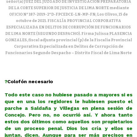
señor(a) JUEZ DEL JUZGADO DE INVESTIGACIÓN PREPARATORIA
DE LA CORTE SUPERIOR DE JUSTICIA DE LIMA NORTE mediante
OFICIO N° 187-2019-2°D-FPCEDCE-LN-MP-FN; Los Olivos, 15 de
octubre de 2021. FISCALÍA PROVINCIAL CORPORATIVA
ESPECIALIZADA EN DELITOS DE CORRUPCIÓN DE FUNCIONARIOS
DE LIMA NORTE (SEGUNDO DESPACHO). Firma Julissa PLASENCIA
GONZALES, fiscal adjunta provincial (p) de la Fiscalía Provincial
Corporativa Especializada en Delitos de Corrupción de
Funcionarios Segundo Despacho – Distrito Fiscal de Lima Norte
?
Colofón necesario
Todo este caso no hubiese pasado a mayores si es
que en una los regidores le hubiesen puesto el
parche a Saldaña y Villegas en plena sesión de
Concejo. Pero no, no ocurrió así. Y ahora tanto
estos dos últimos como aquellos son propietarios
de un proceso penal. Dios los cría y ellos se
juntan, dicen. Aunque para ser más precisos en