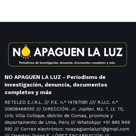
NO APAGUEN LA LUZ - Periodismo de
investigación, denuncia, documentos
completos y más
RETELED E.I.R.L. /// P.E. n.° 14767081 //// R.U.C. n.°
20608469550 /// DIRECCIÓN: Jr. Júpiter, Mz. 7, Lt. 75,
Urb. Villa Collique, distrito de Comas, provincia y
departamento de Lima, Perú /// WhatsApp: +51 995 949
592 /// Correo electrónico: noapaguenlaluz1@gmail.com
/// Director: Dylan E. LÓPEZ ENCARNACIÓN ///