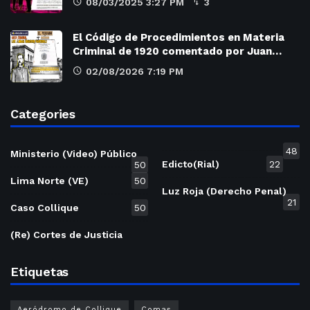
08/03/2025 3:27 PM
3
El Código de Procedimientos en Materia
Criminal de 1920 comentado por Juan…
02/08/2026 7:19 PM
Categories
48
Ministerio (Video) Público
Edicto(Rial)
22
50
Lima Norte (VE)
50
Luz Roja (Derecho Penal)
21
Caso Collique
50
(Re) Cortes de Justicia
Etiquetas
Aeródromo de Collique
Comas